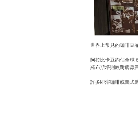
世界上常見的咖啡豆品種
阿拉比卡豆約佔全球 
羅布斯塔則較耐病蟲
許多即溶咖啡或義式