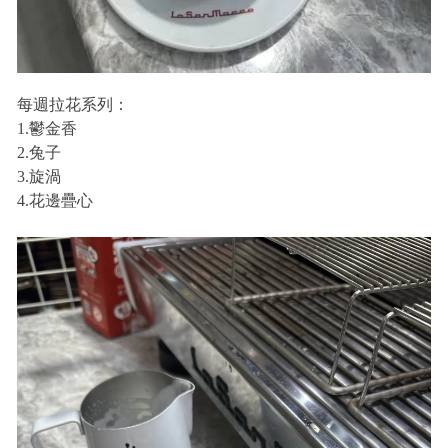
每週拉花系列：
1.鬱金香
2.兔子
3.旋渦
4.花邊疊心