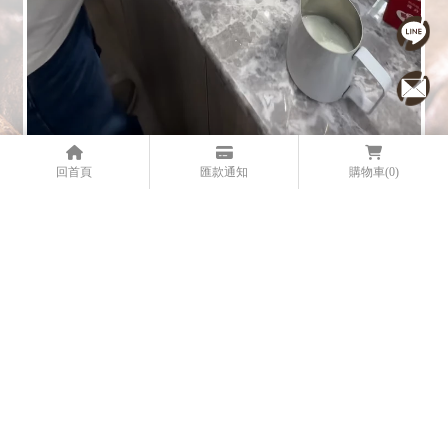
回首頁
匯款通知
購物車
(0)
咖啡拉花教學 - 南投咖啡豆專賣｜南投行動咖啡車
上一頁
@331huvvj