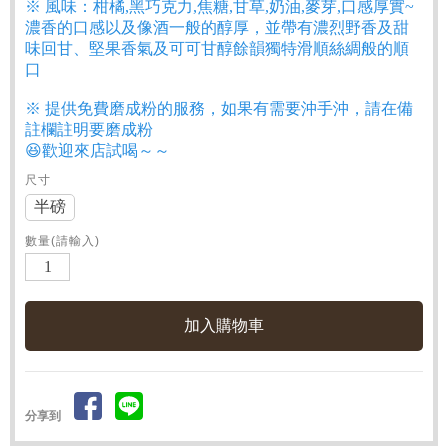
※ 風味：柑橘,黑巧克力,焦糖,甘草,奶油,麥芽,口感厚實~
濃香的口感以及像酒一般的醇厚，並帶有濃烈野香及甜
味回甘、堅果香氣及可可甘醇餘韻獨特滑順絲綢般的順
口
※ 提供免費磨成粉的服務，如果有需要沖手沖，請在備
註欄註明要磨成粉
😆歡迎來店試喝～～
尺寸
半磅
數量(請輸入)
分享到