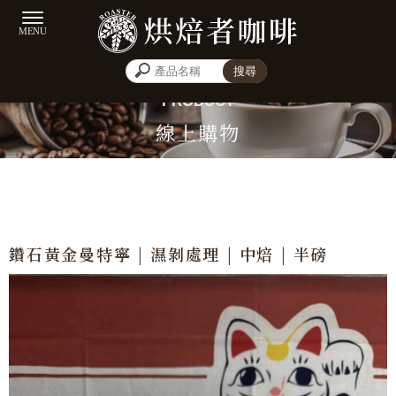
線上購物
鑽石黃金曼特寧 | 濕剝處理 | 中焙 | 半磅