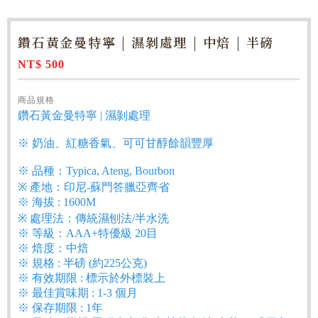
鑽石黃金曼特寧 | 濕剝處理 | 中焙 | 半磅
NT$ 500
商品規格
鑽石黃金曼特寧 | 濕剝處理
※ 奶油、紅糖香氣、可可甘醇餘韻豐厚
※ 品種：Typica, Ateng, Bourbon
※ 產地：印尼-蘇門答臘亞齊省
※ 海拔 : 1600M
※ 處理法：傳統濕刨法/半水洗
※ 等級：AAA+特優級 20目
※ 焙度：中焙
※ 規格 : 半磅 (約225公克)
※ 有效期限 : 標示於外標裝上
※ 最佳賞味期 : 1-3 個月
※ 保存期限 : 1年